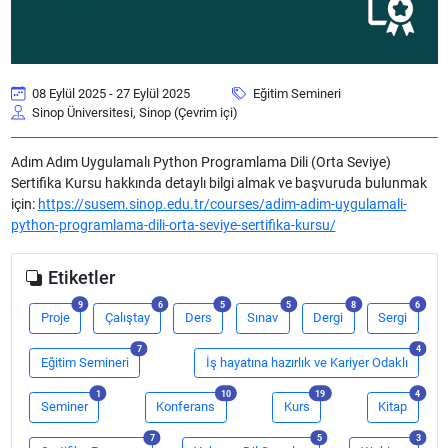
08 Eylül 2025 - 27 Eylül 2025
Eğitim Semineri
Sinop Üniversitesi, Sinop (Çevrim içi)
Adım Adım Uygulamalı Python Programlama Dili (Orta Seviye)
Sertifika Kursu hakkında detaylı bilgi almak ve başvuruda bulunmak
için:
https://susem.sinop.edu.tr/courses/adim-adim-uygulamali-
python-programlama-dili-orta-seviye-sertifika-kursu/
Etiketler
adet
adet
adet
adet
adet
adet
9
6
5
5
8
6
Proje
Çalıştay
Ders
Sınav
Dergi
Sergi
adet
adet
7
4
Eğitim Semineri
İş hayatına hazırlık ve Kariyer Odaklı
adet
adet
adet
adet
1
10
19
4
Seminer
Konferans
Kurs
Kitap
adet
adet
adet
7
5
3