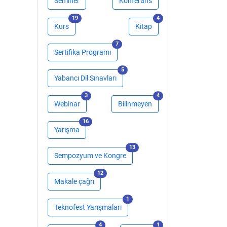
Seminer
Konferans
adet
adet
19
4
Kurs
Kitap
adet
7
Sertifika Programı
adet
5
Yabancı Dil Sınavları
adet
adet
3
4
Webinar
Bilinmeyen
adet
16
Yarışma
adet
13
Sempozyum ve Kongre
adet
12
Makale çağrı
adet
1
Teknofest Yarışmaları
adet
adet
4
1