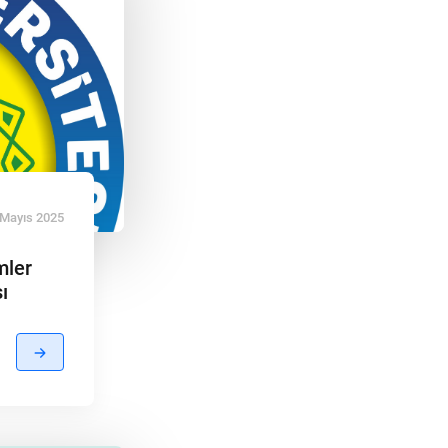
 Mayıs 2025
mler
ı