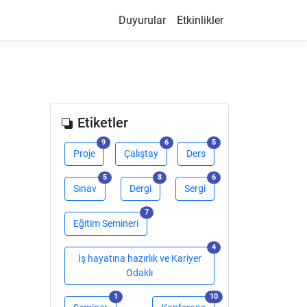
Duyurular
Etkinlikler
Etiketler
adet
adet
adet
9
6
5
Proje
Çalıştay
Ders
adet
adet
adet
5
8
6
Sınav
Dergi
Sergi
adet
7
Eğitim Semineri
adet
4
İş hayatına hazırlık ve Kariyer
Odaklı
adet
adet
1
10