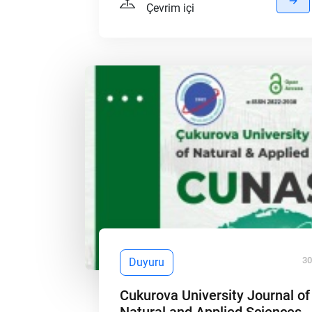
Çevrim içi
30
Duyuru
Cukurova University Journal of