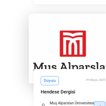
09 Mayıs 2025
Duyuru
Hendese Dergisi
Muş Alparslan Üniversitesi