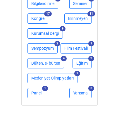
Bilgilendirme
Seminer
adet
adet
17
11
Kongre
Bilinmeyen
adet
9
Kurumsal Dergi
adet
adet
2
1
Sempozyum
Film Festivali
adet
adet
4
3
Bülten, e- bülten
Eğitim
adet
1
Medeniyet Olimpiyatları
adet
adet
1
3
Panel
Yarışma