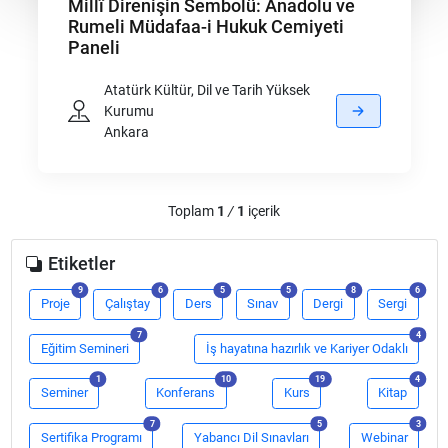
Millî Direnişin Sembolü: Anadolu ve
Rumeli Müdafaa-i Hukuk Cemiyeti
Paneli
Atatürk Kültür, Dil ve Tarih Yüksek
Kurumu
Ankara
Toplam
1
/
1
içerik
Etiketler
adet
adet
adet
adet
adet
adet
9
6
5
5
8
6
Proje
Çalıştay
Ders
Sınav
Dergi
Sergi
adet
adet
7
4
Eğitim Semineri
İş hayatına hazırlık ve Kariyer Odaklı
adet
adet
adet
adet
1
10
19
4
Seminer
Konferans
Kurs
Kitap
adet
adet
adet
7
5
3
Sertifika Programı
Yabancı Dil Sınavları
Webinar